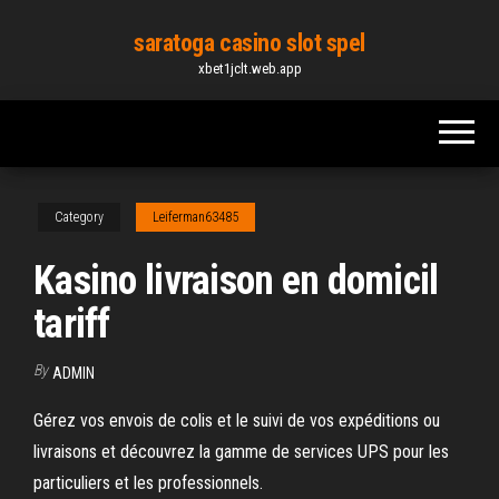
Skip
saratoga casino slot spel
to
xbet1jclt.web.app
the
content
Category
Leiferman63485
Kasino livraison en domicil
tariff
By
ADMIN
Gérez vos envois de colis et le suivi de vos expéditions ou
livraisons et découvrez la gamme de services UPS pour les
particuliers et les professionnels.