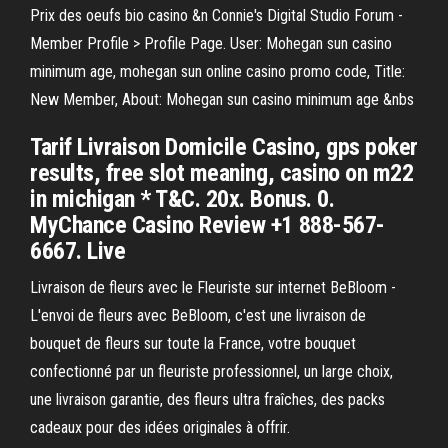
Prix des oeufs bio casino &n Connie's Digital Studio Forum -
Member Profile > Profile Page. User: Mohegan sun casino
minimum age, mohegan sun online casino promo code, Title:
New Member, About: Mohegan sun casino minimum age &nbs
Tarif Livraison Domicile Casino, gps poker
results, free slot meaning, casino on m22
in michigan * T&C. 20x. Bonus. 0.
MyChance Casino Review +1 888-567-
6667. Live
Livraison de fleurs avec le Fleuriste sur internet BeBloom -
L'envoi de fleurs avec BeBloom, c'est une livraison de
bouquet de fleurs sur toute la France, votre bouquet
confectionné par un fleuriste professionnel, un large choix,
une livraison garantie, des fleurs ultra fraîches, des packs
cadeaux pour des idées originales à offrir.