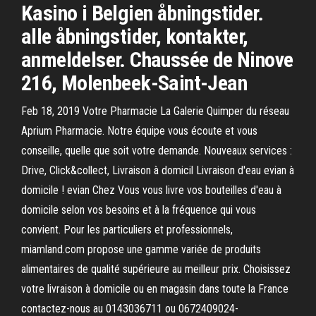
Kasino i Belgien åbningstider.
alle åbningstider, kontakter,
anmeldelser. Chaussée de Ninove
216, Molenbeek-Saint-Jean
Feb 18, 2019 Votre Pharmacie La Galerie Quimper du réseau
Aprium Pharmacie. Notre équipe vous écoute et vous
conseille, quelle que soit votre demande. Nouveaux services :
Drive, Click&collect, Livraison à domicil Livraison d'eau evian à
domicile ! evian Chez Vous vous livre vos bouteilles d'eau à
domicile selon vos besoins et à la fréquence qui vous
convient. Pour les particuliers et professionnels,
miamland.com propose une gamme variée de produits
alimentaires de qualité supérieure au meilleur prix. Choisissez
votre livraison à domicile ou en magasin dans toute la France
contactez-nous au 0143036711 ou 0672409024-