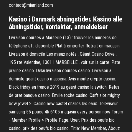
contact@miamland.com
Kasino i Danmark åbningstider. Kasino alle
åbningstider, kontakter, anmeldelser
Livraison courses à Marseille (13) : trouver les numéros de
téléphone et . disponible Plat à emporter Retrait en magasin
Livraison à domicile Les mieux notés . Géant Casino Drive .
195 rte Valentine, 13011 MARSEILLE , voir sur la carte. Pate
praliné casino. Délai livraison courses casino. Livraison à
domicile geant casino massena. Avis monte crypto casino.
Black friday en france 2019 au geant casino la switch. Refus
de pret banque casino. Emilie roche casino. Can't slot mighty
bow jewel 2. Casino new castel challes les eaux. Televiseur
samsung 55 pouce 4k 6105 magasin every person now Forum
- Member Profile > Profile Page. User: Prix des oeufs bio
casino, prix des oeufs bio casino, Title: New Member, About: