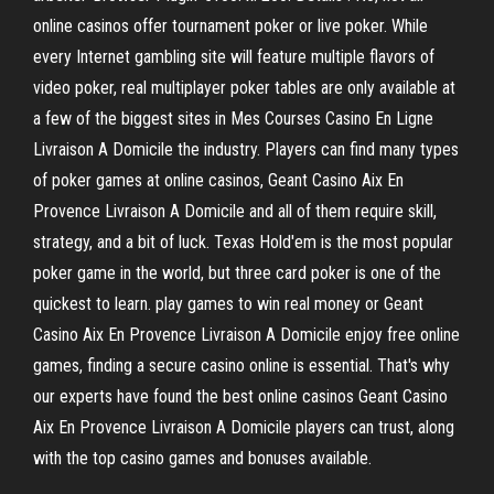
online casinos offer tournament poker or live poker. While
every Internet gambling site will feature multiple flavors of
video poker, real multiplayer poker tables are only available at
a few of the biggest sites in Mes Courses Casino En Ligne
Livraison A Domicile the industry. Players can find many types
of poker games at online casinos, Geant Casino Aix En
Provence Livraison A Domicile and all of them require skill,
strategy, and a bit of luck. Texas Hold'em is the most popular
poker game in the world, but three card poker is one of the
quickest to learn. play games to win real money or Geant
Casino Aix En Provence Livraison A Domicile enjoy free online
games, finding a secure casino online is essential. That's why
our experts have found the best online casinos Geant Casino
Aix En Provence Livraison A Domicile players can trust, along
with the top casino games and bonuses available.