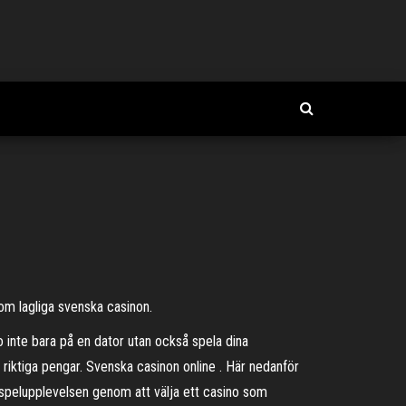
 om lagliga svenska casinon.
no inte bara på en dator utan också spela dina
r riktiga pengar. Svenska casinon online . Här nedanför
ta spelupplevelsen genom att välja ett casino som