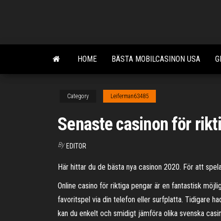
Skip
to
the
content
HOME
BÄSTA MOBILCASINON USA
G
Category
Leiferman63485
Senaste casinon för rikt
By
EDITOR
Här hittar du de bästa nya casinon 2020. För att spela
Online casino för riktiga pengar är en fantastisk möjl
favoritspel via din telefon eller surfplatta. Tidigare
kan du enkelt och smidigt jämföra olika svenska casino