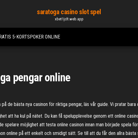
saratoga casino slot spel
xbet1jclt.web.app
RATIS 5-KORTSPOKER ONLINE
iga pengar online
 på de bästa nya casinon för riktiga pengar, läs vår guide. Vi pratar bara
ighet att ha kul på nätet. Du kan få spelupplevelse genom ett online casi
 hade spelare möjlighet att testa online casinon innan man började spela fö
n online på ett enkelt och smidigt sätt. Se till att du får den allra bäs