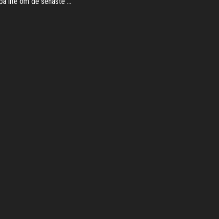
 på lite om de senaste …