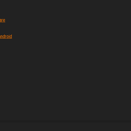
are
android
Proudly powered by
WordPress
|
Theme:
Envo Magazine