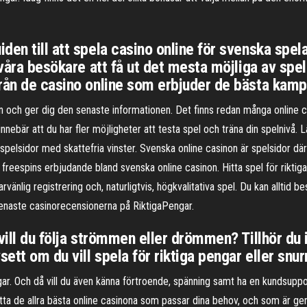
en till att spela casino online för svenska spel
a våra besökare att få ut det mesta möjliga av sp
rån de casino online som erbjuder de bästa kamp
on och ger dig den senaste informationen. Det finns redan många online ca
t innebär att du har fler möjligheter att testa spel och träna din spelni
spelsidor med skattefria vinster. Svenska online casinon är spelsidor där 
reespins erbjudande bland svenska online casinon. Hitta spel för riktiga
vänlig registrering och, naturligtvis, högkvalitativa spel. Du kan alltid b
 senaste casinorecensionerna på RiktigaPengar.
 vill du följa strömmen eller drömmen? Tillhör du
ett om du vill spela för riktiga pengar eller snur
r. Och då vill du även känna förtroende, spänning samt ha en kundsupport 
itta de allra bästa online casinona som passar dina behov, och som är gen