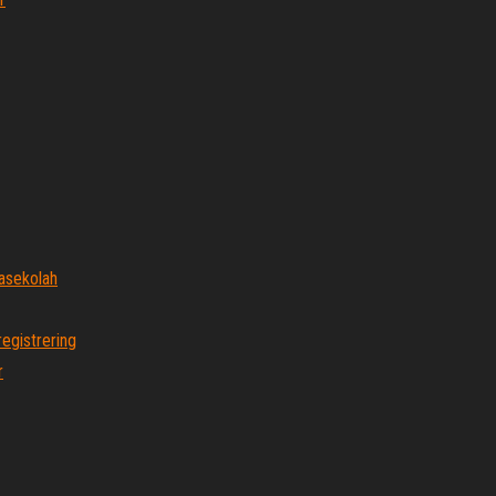
rasekolah
registrering
r