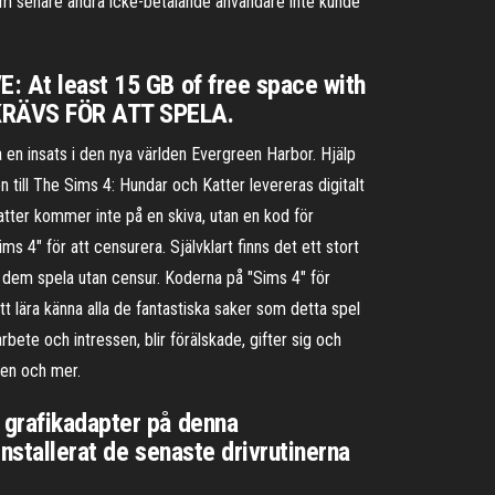
som senare andra icke-betalande användare inte kunde
E: At least 15 GB of free space with
) KRÄVS FÖR ATT SPELA.
ra en insats i den nya världen Evergreen Harbor. Hjälp
 till The Sims 4: Hundar och Katter levereras digitalt
Katter kommer inte på en skiva, utan en kod för
s 4" för att censurera. Självklart finns det ett stort
r dem spela utan censur. Koderna på "Sims 4" för
tt lära känna alla de fantastiska saker som detta spel
ete och intressen, blir förälskade, gifter sig och
sen och mer.
 grafikadapter på denna
nstallerat de senaste drivrutinerna