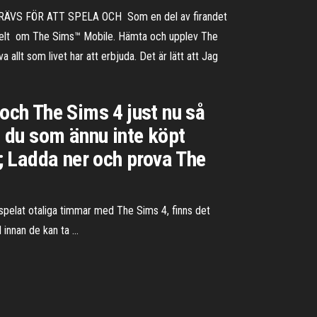
 KRÄVS FÖR ATT SPELA OCH Som en del av firandet
, helt om The Sims™ Mobile. Hämta och upplev The
llt som livet har att erbjuda. Det är lätt att Jag
 och The Sims 4 just nu så
u du som ännu inte köpt
 ; Ladda ner och prova The
spelat otaliga timmar med The Sims 4, finns det
l innan de kan ta …