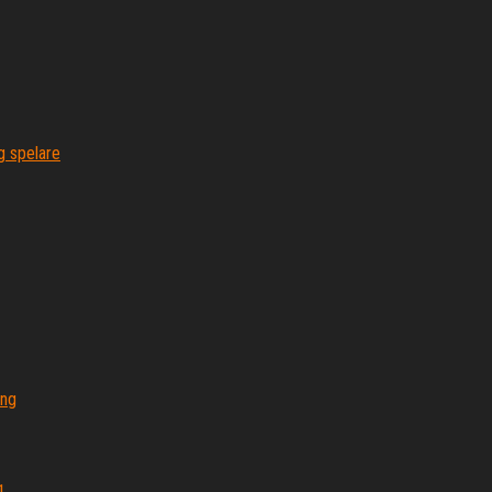
g spelare
ing
1