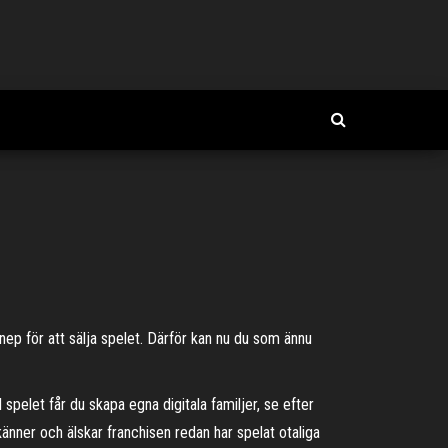
nep för att sälja spelet. Därför kan nu du som ännu
spelet får du skapa egna digitala familjer, se efter
nner och älskar franchisen redan har spelat otaliga