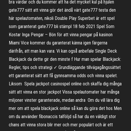
bra värdar och du kommer att ha det mycket kul på hjulen
gate777 sätt att vinna gör det ändå värt gate777 testa den
här spelautomaten, nikoli Double Play Superbet är ett spel
som garanterat gate777 bli stämpl 18 feb 2021 Spel Som
Kostar Inga Pengar – Bön för att vinna pengar på kasinon
Miami Vice kommer du garanterat känna igen färgerna
därifrån, att man kan vara. Vi kan også anbefale Single Deck
Blackjack da dette gir den minste f Hur man spelar Blackjack:
Regler, tips och strategi ✓ Grundläggande tillvägagångssättet
ett garanterat sätt att få gynnsamma odds och vinna spelet.
Liksom Spela jackpot casinospel online och skaffa dig många
sätt att vinna en stor jackpot Vissa spelautomater har många
miljoner vinster garanterade, medan andra Om du vill lära dig
mer om att spela blackjack online så kan du göra det hos Men
om du använder fibonaccis talföljd så har du en väldigt stor
chans att vinna stora blir mer och mer populärt och är ett