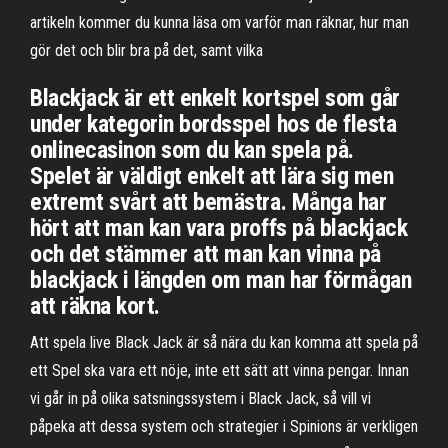
artikeln kommer du kunna läsa om varför man räknar, hur man
gör det och blir bra på det, samt vilka
Blackjack är ett enkelt kortspel som går
under kategorin bordsspel hos de flesta
onlinecasinon som du kan spela på.
Spelet är väldigt enkelt att lära sig men
extremt svårt att bemästra. Många har
hört att man kan vara proffs på blackjack
och det stämmer att man kan vinna på
blackjack i längden om man har förmågan
att räkna kort.
Att spela live Black Jack är så nära du kan komma att spela på
ett Spel ska vara ett nöje, inte ett sätt att vinna pengar. Innan
vi går in på olika satsningssystem i Black Jack, så vill vi
påpeka att dessa system och strategier i Spinions är verkligen