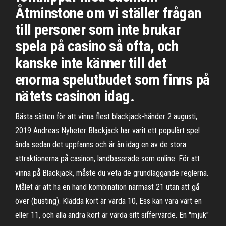
Åtminstone om vi ställer frågan
till personer som inte brukar
spela på casino så ofta, och
kanske inte känner till det
enorma spelutbudet som finns på
nätets casinon idag.
Bästa sätten för att vinna flest blackjack-händer 2 augusti,
2019 Andreas Nyheter Blackjack har varit ett populärt spel
ända sedan det uppfanns och är än idag en av de stora
attraktionerna på casinon, landbaserade som online. För att
vinna på Blackjack, måste du veta de grundläggande reglerna.
Målet är att ha en hand kombination närmast 21 utan att gå
över (busting). Klädda kort är värda 10, Ess kan vara värt en
eller 11, och alla andra kort är värda sitt siffervärde. En "mjuk"