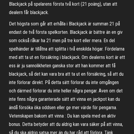
Blackjack på spelarens första två kort (21 poäng), utan att
dealern får blackjack.
Det högsta som går att erhålla i Blackjack är summan 21 på
endast de två första spelkorten. Blackjack är bättre än en giv
som också råkar ha 21 men på tre kort eller mera. En del
spelhänder är tillåtna att splitta i två enskilda högar. Fördelarna
med att ta ut en försäkring i blackjack. Om dealerns kort är ett
ess är ju sannolikheten ganska stor att han kommer att få
blackjack, så det kan vara bra att ta ut en försäkring, så att du
inte förlorar direkt. På detta sätt förlorar du inte omgången
och därmed förlorar du inte heller några pengar. Även om det
inte finns några garanterade sätt att vinna en jackpot kan du
ändå försöka öka oddsen eller ge mer värde för pengarna.
Vetenskapen bakom att vinna : Du kan spela med en aktiv
bonus. Detta betyder att du aldrig kan vara säker på att vinna,
så du ska aldrig satsa mer än du har råd att förlora. Tänk