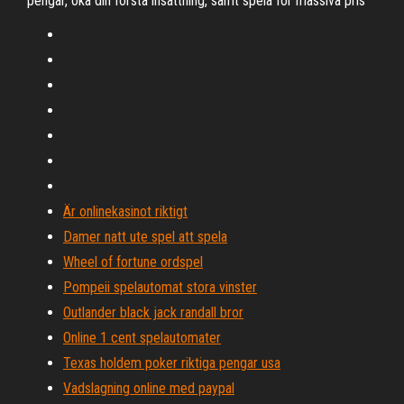
pengar, öka din första insättning, samt spela för massiva pris
Är onlinekasinot riktigt
Damer natt ute spel att spela
Wheel of fortune ordspel
Pompeii spelautomat stora vinster
Outlander black jack randall bror
Online 1 cent spelautomater
Texas holdem poker riktiga pengar usa
Vadslagning online med paypal