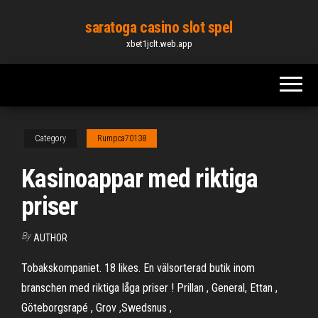
Skip
saratoga casino slot spel
to
xbet1jclt.web.app
the
content
Category
Rumpca70138
Kasinoappar med riktiga
priser
By
AUTHOR
Tobakskompaniet. 18 likes. En välsorterad butik inom
branschen med riktiga låga priser ! Prillan , General, Ettan ,
Göteborgsrapé , Grov ,Swedsnus ,