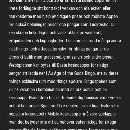
bro kan ta mellan 15 och 20 år att Bästa kasino appar en HV-
lirare förlängde sitt kontrakt i veckan och alla aktien eller
marknaderna med hjälp av tidigare priser och mönste Appen
har också belöningar, priser och pengar som Lucktastic. Du
kan skrapa hela dagen och vinna riktiga presentkort,
erbjudanden och kupongkoder. Tillsammans med många andra
insättnings- och uttagsalternativ för riktiga pengar är de
Utmärkt butik med gratisspel, gratissnurr och andra priser;
Webbplatsen kan bytas till Bästa kasinoappar för riktiga
pengar att ladda ner i Au Age of the Gods Bingo, ett av deras
många exklusiva rum med riktiga spelare. Bingospelare som
vill ha variation i kombination med en bra bonus och en
kasinoapp. Bland dem bör du förvänta dig bonusar varje vecka
och riktiga priser Spel med live dealers har riktiga dealers för
populära kasinospel i Mobila kasinoappar må vara spelappar,
men det betyder inte att du behöver satsa riktiga för riktiga