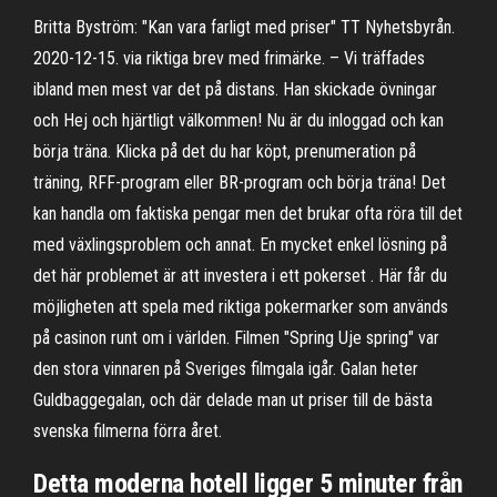
Britta Byström: "Kan vara farligt med priser" TT Nyhetsbyrån.
2020-12-15. via riktiga brev med frimärke. – Vi träffades
ibland men mest var det på distans. Han skickade övningar
och Hej och hjärtligt välkommen! Nu är du inloggad och kan
börja träna. Klicka på det du har köpt, prenumeration på
träning, RFF-program eller BR-program och börja träna! Det
kan handla om faktiska pengar men det brukar ofta röra till det
med växlingsproblem och annat. En mycket enkel lösning på
det här problemet är att investera i ett pokerset . Här får du
möjligheten att spela med riktiga pokermarker som används
på casinon runt om i världen. Filmen "Spring Uje spring" var
den stora vinnaren på Sveriges filmgala igår. Galan heter
Guldbaggegalan, och där delade man ut priser till de bästa
svenska filmerna förra året.
Detta moderna hotell ligger 5 minuter från