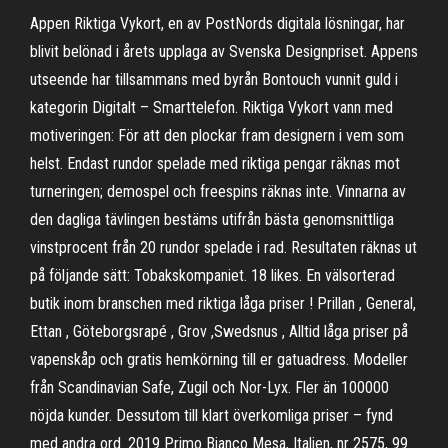
Appen Riktiga Vykort, en av PostNords digitala lösningar, har
blivit belönad i årets upplaga av Svenska Designpriset. Appens
utseende har tillsammans med byrån Bontouch vunnit guld i
kategorin Digitalt – Smarttelefon. Riktiga Vykort vann med
motiveringen: För att den plockar fram designern i vem som
helst. Endast rundor spelade med riktiga pengar räknas mot
turneringen; demospel och freespins räknas inte. Vinnarna av
den dagliga tävlingen bestäms utifrån bästa genomsnittliga
vinstprocent från 20 rundor spelade i rad. Resultaten räknas ut
på följande sätt: Tobakskompaniet. 18 likes. En välsorterad
butik inom branschen med riktiga låga priser ! Prillan , General,
Ettan , Göteborgsrapé , Grov ,Swedsnus , Alltid låga priser på
vapenskåp och gratis hemkörning till er gatuadress. Modeller
från Scandinavian Safe, Zugil och Nor-Lyx. Fler än 100000
nöjda kunder. Dessutom till klart överkomliga priser – fynd
med andra ord. 2019 Primo Bianco Mesa, Italien, nr 2575, 99