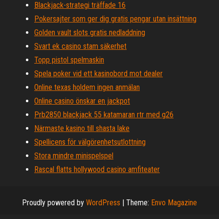
Blackjack-strategi träffade 16
Pokersajter som ger dig gratis pengar utan insättning
Golden vault slots gratis nedladdning
Svart ek casino stam säkerhet
Topp pistol spelmaskin
Spela poker vid ett kasinobord mot dealer
Online texas holdem ingen anmälan
Online casino önskar en jackpot
Prb2850 blackjack 55 katamaran rtr med g26
Närmaste kasino till shasta lake
Spellicens för välgörenhetsutlottning
Stora mindre minispelspel
Rascal flatts hollywood casino amfiteater
Proudly powered by
WordPress
|
Theme:
Envo Magazine